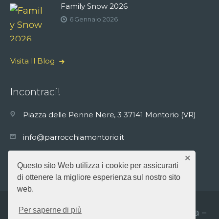
Family Snow 2026
6 Gennaio 2026
Visita Il Blog
Incontraci!
Piazza delle Penne Nere, 3 37141 Montorio (VR)
info@parrocchiamontorio.it
✕
+39045557017
Questo sito Web utilizza i cookie per assicurarti
di ottenere la migliore esperienza sul nostro sito
web.
Per saperne di più
Parrocchia S. Giuseppe In S. Maria Assunta –