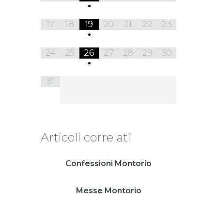
•
17
18
19
20
21
22
23
•
24
25
26
27
28
29
30
•
31
Articoli correlati
Confessioni Montorio
Messe Montorio