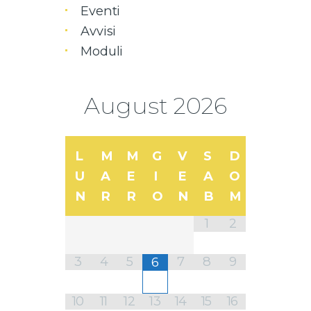
Eventi
Avvisi
Moduli
August
2026
L
M
M
G
V
S
D
U
A
E
I
E
A
O
N
R
R
O
N
B
M
1
2
3
4
5
7
8
9
6
10
11
12
13
14
15
16