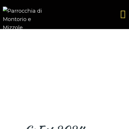
CHI SIAMO?
ATTIVITÀ
SEGRETERIA
CONTATTACI
BLOG
ABBIAMO UN SOGNO!
✨