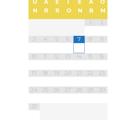
U
A
E
I
E
A
O
N
R
R
O
N
B
M
1
2
3
4
5
6
8
9
7
10
11
12
13
14
15
16
17
18
19
20
21
22
23
24
25
26
27
28
29
30
31