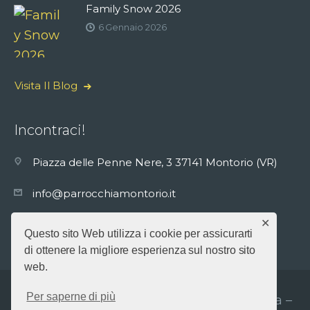
Family Snow 2026
6 Gennaio 2026
Visita Il Blog
Incontraci!
Piazza delle Penne Nere, 3 37141 Montorio (VR)
info@parrocchiamontorio.it
✕
+39045557017
Questo sito Web utilizza i cookie per assicurarti
di ottenere la migliore esperienza sul nostro sito
web.
Per saperne di più
Parrocchia S. Giuseppe In S. Maria Assunta –