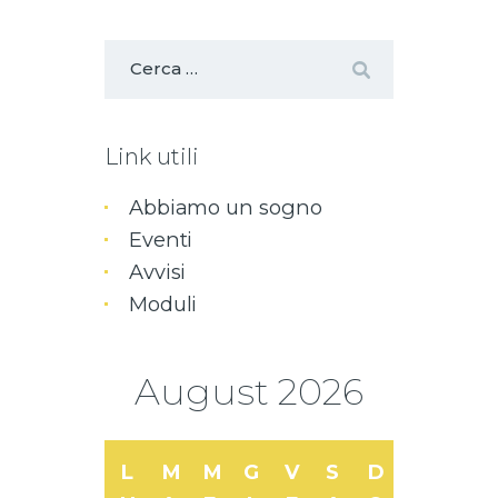
Link utili
Abbiamo un sogno
Eventi
Avvisi
Moduli
August
2026
L
M
M
G
V
S
D